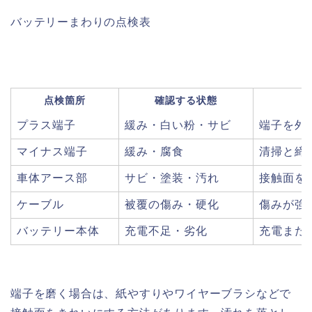
バッテリーまわりの点検表
点検箇所
確認する状態
プラス端子
緩み・白い粉・サビ
端子を外
マイナス端子
緩み・腐食
清掃と締
車体アース部
サビ・塗装・汚れ
接触面を
ケーブル
被覆の傷み・硬化
傷みが強
バッテリー本体
充電不足・劣化
充電また
端子を磨く場合は、紙やすりやワイヤーブラシなどで