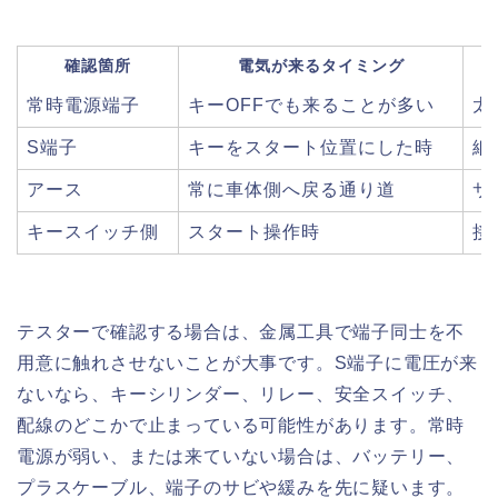
確認箇所
電気が来るタイミング
常時電源端子
キーOFFでも来ることが多い
太
S端子
キーをスタート位置にした時
細
アース
常に車体側へ戻る通り道
サ
キースイッチ側
スタート操作時
接
テスターで確認する場合は、金属工具で端子同士を不
用意に触れさせないことが大事です。S端子に電圧が来
ないなら、キーシリンダー、リレー、安全スイッチ、
配線のどこかで止まっている可能性があります。常時
電源が弱い、または来ていない場合は、バッテリー、
プラスケーブル、端子のサビや緩みを先に疑います。