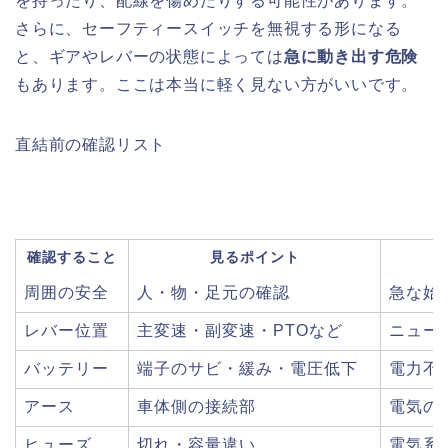
を持ったり、配線を傷めたりする可能性があります。
さらに、セーフティースイッチを無視する形になる
と、ギアやレバーの状態によっては
急に動き出す危険
もあります。ここは本当に軽く見ない方がいいです。
直結前の確認リスト
確認すること
見るポイント
周囲の安全
人・物・足元の確認
急な始
レバー位置
主変速・副変速・PTOなど
ニュー
バッテリー
端子のサビ・緩み・電圧低下
電力不
アース
車体側の接続部
電気の
ヒューズ
切れ・容量違い
電気系