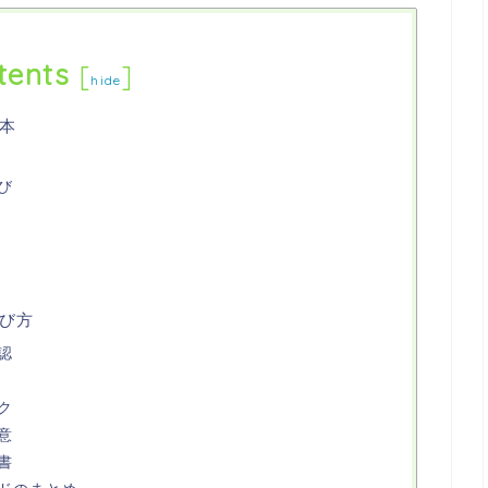
tents
[
]
hide
本
び
び方
認
ク
意
書