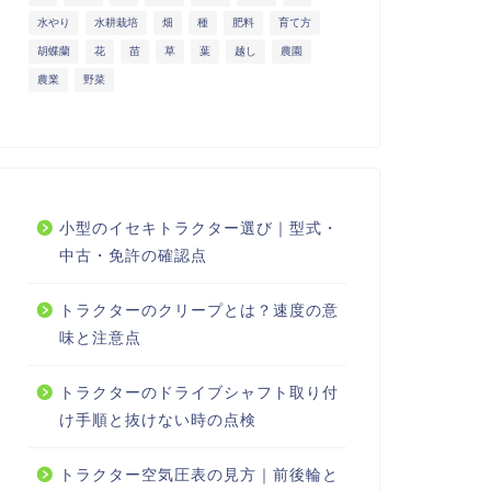
水やり
水耕栽培
畑
種
肥料
育て方
胡蝶蘭
花
苗
草
葉
越し
農園
農業
野菜
小型のイセキトラクター選び｜型式・
中古・免許の確認点
トラクターのクリープとは？速度の意
味と注意点
トラクターのドライブシャフト取り付
け手順と抜けない時の点検
トラクター空気圧表の見方｜前後輪と