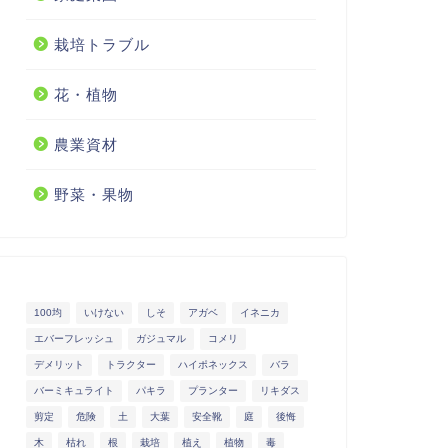
栽培トラブル
花・植物
農業資材
野菜・果物
100均
いけない
しそ
アガベ
イネニカ
エバーフレッシュ
ガジュマル
コメリ
デメリット
トラクター
ハイポネックス
バラ
バーミキュライト
パキラ
プランター
リキダス
剪定
危険
土
大葉
安全靴
庭
後悔
木
枯れ
根
栽培
植え
植物
毒