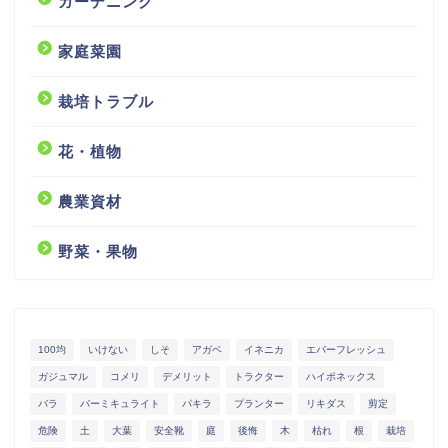
ガーデニング
家庭菜園
栽培トラブル
花・植物
農業資材
野菜・果物
100均
いけない
しそ
アガベ
イネニカ
エバーフレッシュ
ガジュマル
コメリ
デメリット
トラクター
ハイポネックス
バラ
バーミキュライト
パキラ
プランター
リキダス
剪定
危険
土
大葉
安全靴
庭
後悔
木
枯れ
根
栽培