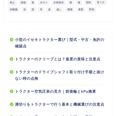
植え
植物
毒
水やり
水耕栽培
畑
種
肥料
育て方
胡蝶蘭
花
苗
草
葉
越し
農園
農業
野菜
小型のイセキトラクター選び｜型式・中古・免許の
確認点
トラクターのクリープとは？速度の意味と注意点
トラクターのドライブシャフト取り付け手順と抜け
ない時の点検
トラクター空気圧表の見方｜前後輪とkPa換算
溝切りをトラクターで行う基本と機械選びの注意点