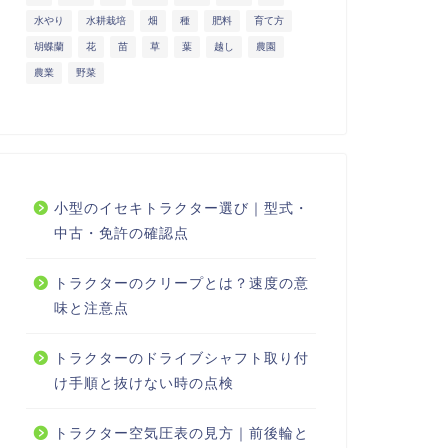
水やり
水耕栽培
畑
種
肥料
育て方
胡蝶蘭
花
苗
草
葉
越し
農園
農業
野菜
小型のイセキトラクター選び｜型式・
中古・免許の確認点
トラクターのクリープとは？速度の意
味と注意点
トラクターのドライブシャフト取り付
け手順と抜けない時の点検
トラクター空気圧表の見方｜前後輪と