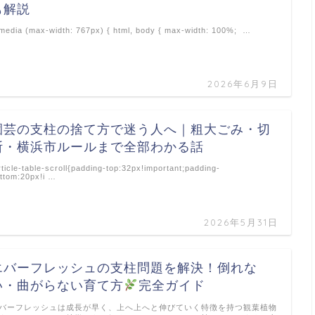
も解説
edia (max-width: 767px) { html, body { max-width: 100%; …
2026年6月9日
園芸の支柱の捨て方で迷う人へ｜粗大ごみ・切
断・横浜市ルールまで全部わかる話
rticle-table-scroll{padding-top:32px!important;padding-
ttom:20px!i …
2026年5月31日
エバーフレッシュの支柱問題を解決！倒れな
い・曲がらない育て方
完全ガイド
バーフレッシュは成長が早く、上へ上へと伸びていく特徴を持つ観葉植物