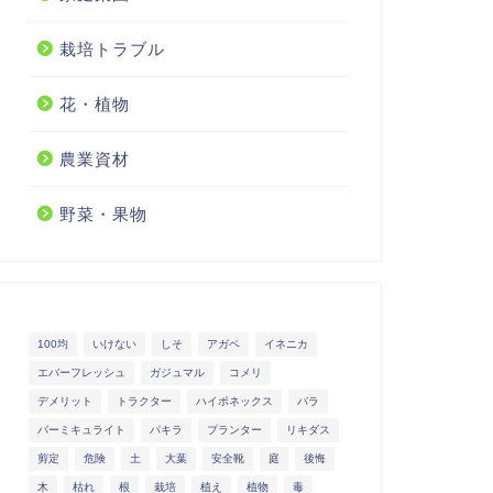
栽培トラブル
花・植物
農業資材
野菜・果物
100均
いけない
しそ
アガベ
イネニカ
エバーフレッシュ
ガジュマル
コメリ
デメリット
トラクター
ハイポネックス
バラ
バーミキュライト
パキラ
プランター
リキダス
剪定
危険
土
大葉
安全靴
庭
後悔
木
枯れ
根
栽培
植え
植物
毒