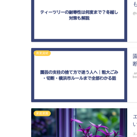
@m
農業資材
.a
bo
家庭菜園
エ