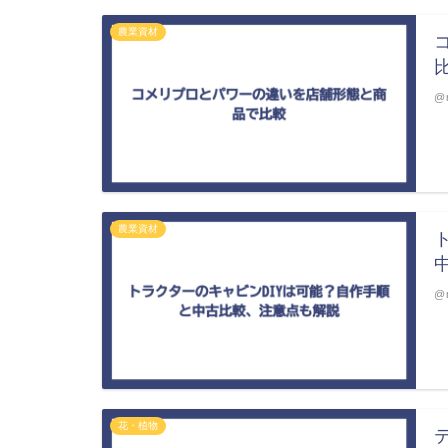
農業資材
@m
農業資材
@m
花・植物