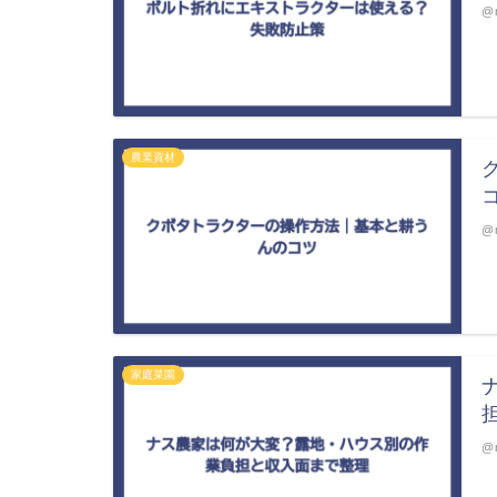
@m
農業資材
@m
家庭菜園
@m