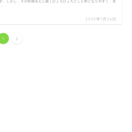
す。しかし、その特徴ゆえに細くひょろひょろとした幹になりやすく、支
 …
2025年1月26日
1
2