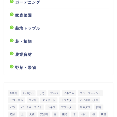
ガーデニング
家庭菜園
栽培トラブル
花・植物
農業資材
野菜・果物
100均
いけない
しそ
アガベ
イネニカ
エバーフレッシュ
ガジュマル
コメリ
デメリット
トラクター
ハイポネックス
バラ
バーミキュライト
パキラ
プランター
リキダス
剪定
危険
土
大葉
安全靴
庭
後悔
木
枯れ
根
栽培