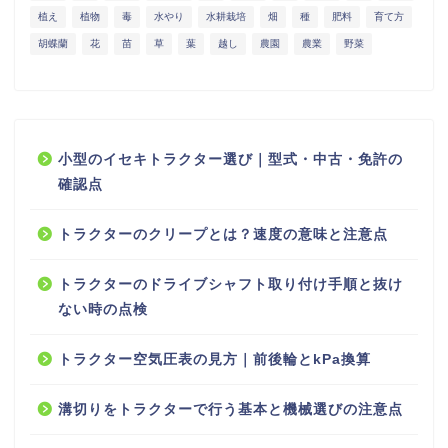
植え
植物
毒
水やり
水耕栽培
畑
種
肥料
育て方
胡蝶蘭
花
苗
草
葉
越し
農園
農業
野菜
小型のイセキトラクター選び｜型式・中古・免許の
確認点
トラクターのクリープとは？速度の意味と注意点
トラクターのドライブシャフト取り付け手順と抜け
ない時の点検
トラクター空気圧表の見方｜前後輪とkPa換算
溝切りをトラクターで行う基本と機械選びの注意点