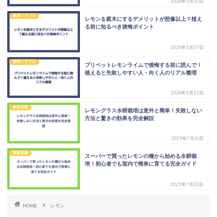
2026年5月30日
栽培トラブル
レモンを庭木にするデメリットが想像以上？植え
る前に知るべき後悔ポイント
2026年5月27日
栽培トラブル
プリペットレモンライムで後悔する前に読んで！
植えると失敗しやすい人・向く人のリアル整理
2026年5月25日
家庭菜園
レモングラス水耕栽培は意外と簡単！失敗しない
方法と驚きの効果を完全解説
2025年7月21日
家庭菜園
スーパーで買ったレモンの種から始める水耕栽
培！初心者でも室内で簡単に育てる完全ガイド
2025年7月20日
HOME
レモン