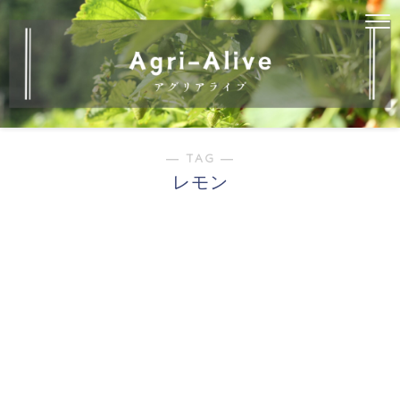
― TAG ―
レモン