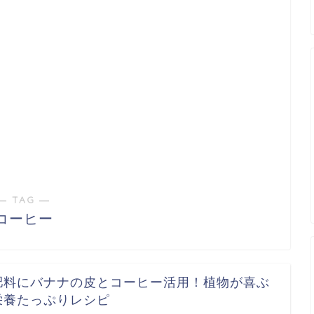
― TAG ―
コーヒー
肥料にバナナの皮とコーヒー活用！植物が喜ぶ
栄養たっぷりレシピ