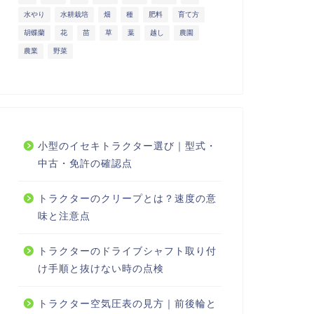
水やり
水耕栽培
畑
種
肥料
育て方
胡蝶蘭
花
苗
草
葉
越し
農園
農業
野菜
小型のイセキトラクター選び｜型式・
中古・免許の確認点
トラクターのクリープとは？速度の意
味と注意点
トラクターのドライブシャフト取り付
け手順と抜けない時の点検
トラクター空気圧表の見方｜前後輪と