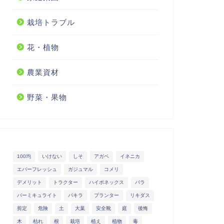
栽培トラブル
花・植物
農業資材
野菜・果物
100均
いけない
しそ
アガベ
イネニカ
エバーフレッシュ
ガジュマル
コメリ
デメリット
トラクター
ハイポネックス
バラ
バーミキュライト
パキラ
プランター
リキダス
剪定
危険
土
大葉
安全靴
庭
後悔
木
枯れ
根
栽培
植え
植物
毒