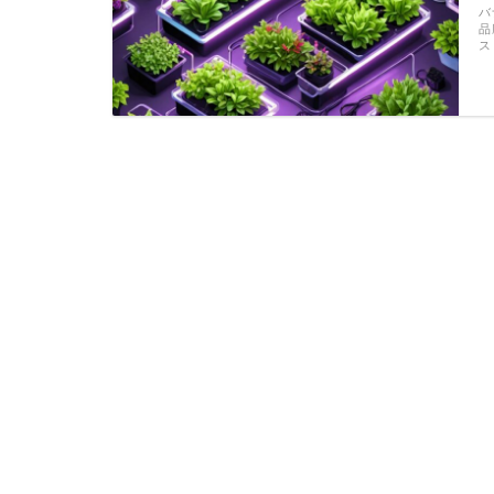
バ
品
ス