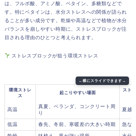
は、フルボ酸、アミノ酸、ベタイン、多糖類などで
す。特にベタインは、水分ストレスへの関係が語られ
ることが多い成分です。乾燥や高温などで植物が水分
バランスを崩しやすい時期に、ストレスブロックが注
目される理由のひとつと考えられます。
ストレスブロックが狙う環境ストレス
環境ストレ
スト
起こりやすい場面
ス
真夏、ベランダ、コンクリート周
高温
夏越
り
低温
春先、冬前、寒暖差の大きい時期
急な
乾燥
鉢植え、風が強い場所
水分