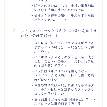
肥料との違いはどちらも主役の栄養補給
ではなく植物を助ける補助役であること
価格と希釈倍率の違いは単純なボトル価
格だけで比べないこと
ストレスブロックとリキダスの違いを踏まえ
た使い分け実践ガイド
ストレスブロックとリキダスは併用でき
ますか？への答えは「目的を分ければ併
用しやすい」
ハイポネックスとリキダスを一緒に使う
とどうなる？への答えは「肥料と活力剤
の役割を分けて使う」
バラにはリキダスで根を整えてからスト
レスブロックで環境ストレスに備える流
れが使いやすい
草花や野菜では目的が根張りならリキダ
ス、暑さや日照不足対策ならストレスブ
ロックが選びやすい
使う頻度はどちらも週1回目安だがストレ
スブロックは継続前提で考える