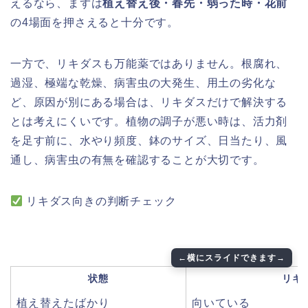
えるなら、まずは
植え替え後・春先・弱った時・花前
の4場面を押さえると十分です。
一方で、リキダスも万能薬ではありません。根腐れ、
過湿、極端な乾燥、病害虫の大発生、用土の劣化な
ど、原因が別にある場合は、リキダスだけで解決する
とは考えにくいです。植物の調子が悪い時は、活力剤
を足す前に、水やり頻度、鉢のサイズ、日当たり、風
通し、病害虫の有無を確認することが大切です。
リキダス向きの判断チェック
状態
リキ
植え替えたばかり
向いている