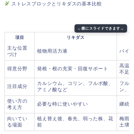
ストレスブロックとリキダスの基本比較
項目
リキダス
主な位置
植物用活力液
バイ
づけ
高温
得意分野
発根・根の充実・回復サポート
不足
カルシウム、コリン、フルボ酸、
フル
注目成分
アミノ酸など
ン、
使い方の
必要な時に使いやすい
継続
考え方
向いてい
植え替え後、春先、弱った株、花
梅雨
る場面
前
土壌