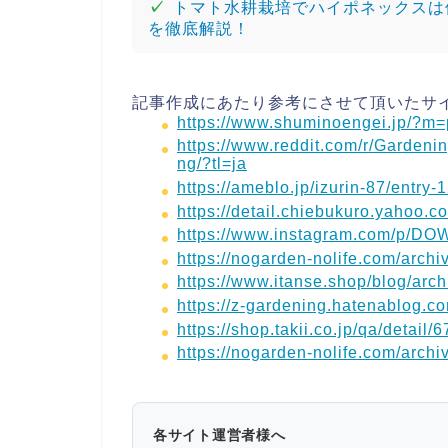
✓
トマト水耕栽培でハイポネックスは
を徹底解説！
記事作成にあたり参考にさせて頂いたサ
https://www.shuminoengei.jp/?m
https://www.reddit.com/r/Garden
ng/?tl=ja
https://ameblo.jp/izurin-87/entry
https://detail.chiebukuro.yahoo.
https://www.instagram.com/p/D
https://nogarden-nolife.com/arch
https://www.itanse.shop/blog/arc
https://z-gardening.hatenablog.c
https://shop.takii.co.jp/qa/detail/6
https://nogarden-nolife.com/arch
各サイト運営者様へ