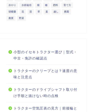
水やり
水耕栽培
畑
種
肥料
育て方
胡蝶蘭
花
苗
草
葉
越し
農園
農業
野菜
小型のイセキトラクター選び｜型式・
中古・免許の確認点
トラクターのクリープとは？速度の意
味と注意点
トラクターのドライブシャフト取り付
け手順と抜けない時の点検
トラクター空気圧表の見方｜前後輪と