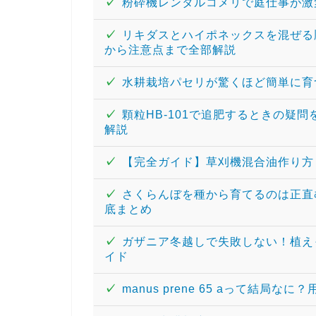
✓
粉砕機レンタルコメリで庭仕事が激
✓
リキダスとハイポネックスを混ぜる
から注意点まで全部解説
✓
水耕栽培パセリが驚くほど簡単に育
✓
顆粒HB-101で追肥するときの疑
解説
✓
【完全ガイド】草刈機混合油作り方
✓
さくらんぼを種から育てるのは正直
底まとめ
✓
ガザニア冬越しで失敗しない！植え
イド
✓
manus prene 65 aって結