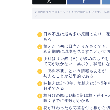
記事内に商品プロモーションを含む場合があります。 記
い
日照不足は最も多い原因であり、
ある
植えた当初は日当たりが良くても
め定期的に環境を見直すことが大
肥料はリン酸（P）が多めのものを
て花が咲かない「葉ボケ」状態に
「肥料不要」という情報もあるが
与えることが効果的である
鉢植えは2〜3年、地植えは3〜5
解消できる
株分けの際は1株に葉10枚・芽4
咲くまでに年数がかかる
花が終わったら花茎を付け根から