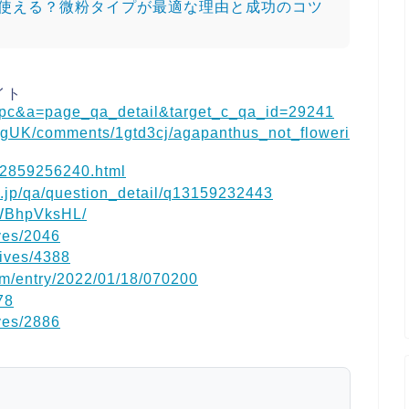
使える？微粉タイプが最適な理由と成功のコツ
イト
=pc&a=page_qa_detail&target_c_qa_id=29241
ingUK/comments/1gtd3cj/agapanthus_not_floweri
-12859256240.html
co.jp/qa/question_detail/q13159232443
OWBhpVksHL/
ives/2046
hives/4388
om/entry/2022/01/18/070200
78
ives/2886