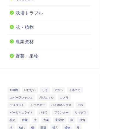
栽培トラブル
花・植物
農業資材
野菜・果物
100均
いけない
しそ
アガベ
イネニカ
エバーフレッシュ
ガジュマル
コメリ
デメリット
トラクター
ハイポネックス
バラ
バーミキュライト
パキラ
プランター
リキダス
剪定
危険
土
大葉
安全靴
庭
後悔
木
枯れ
根
栽培
植え
植物
毒