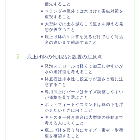
優先すること
ベランダや屋外では水はけと害虫対策を
重視すること
大型鉢では土を減らして重さを抑える発
想が役立つこと
底上げ鉢のAI回答を見るだけでなく商品
名の違いまで確認すること
底上げ鉢の代用品と設置の注意点
発泡スチロールは軽くて加工しやすいが
水の逃げ道を考えること
鉢底石は排水性に役立つが重さと粉に注
意すること
専用底上げパーツはサイズ調整しやすい
が価格を見て選ぶこと
ポットフィートやスタンドは鉢の下を浮
かせたいときに向くこと
キャスター付き鉢台は大型鉢の移動まで
考える人に向くこと
底上げ鉢を買う前にサイズ・素材・耐荷
重を確認すること