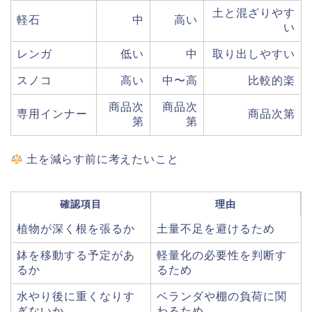
土と混ざりやす
軽石
中
高い
い
レンガ
低い
中
取り出しやすい
スノコ
高い
中〜高
比較的楽
商品次
商品次
専用インナー
商品次第
第
第
土を減らす前に考えたいこと
確認項目
理由
植物が深く根を張るか
土量不足を避けるため
鉢を移動する予定があ
軽量化の必要性を判断す
るか
るため
水やり後に重くなりす
ベランダや棚の負荷に関
ぎないか
わるため