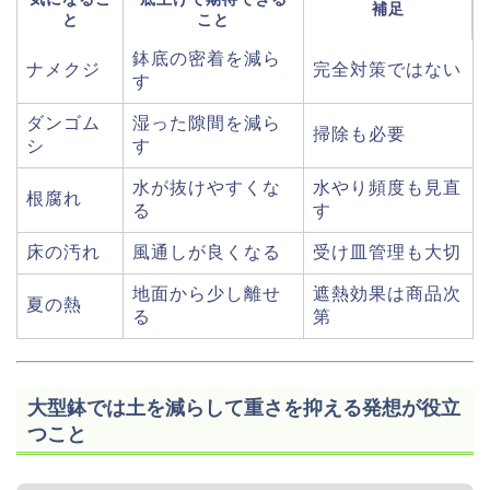
補足
と
こと
鉢底の密着を減ら
ナメクジ
完全対策ではない
す
ダンゴム
湿った隙間を減ら
掃除も必要
シ
す
水が抜けやすくな
水やり頻度も見直
根腐れ
る
す
床の汚れ
風通しが良くなる
受け皿管理も大切
地面から少し離せ
遮熱効果は商品次
夏の熱
る
第
大型鉢では土を減らして重さを抑える発想が役立
つこと