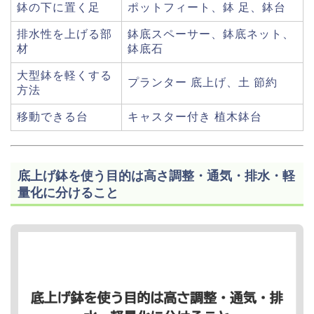
鉢の下に置く足
ポットフィート、鉢 足、鉢台
排水性を上げる部
鉢底スペーサー、鉢底ネット、
材
鉢底石
大型鉢を軽くする
プランター 底上げ、土 節約
方法
移動できる台
キャスター付き 植木鉢台
底上げ鉢を使う目的は高さ調整・通気・排水・軽
量化に分けること