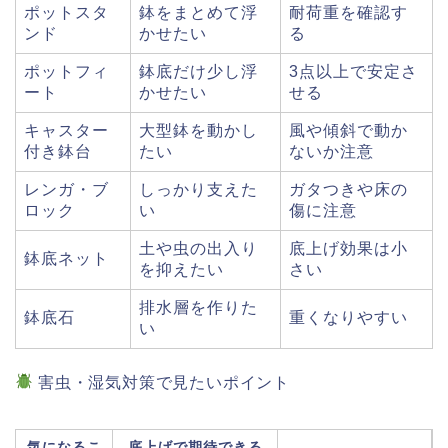
ポットスタ
鉢をまとめて浮
耐荷重を確認す
ンド
かせたい
る
ポットフィ
鉢底だけ少し浮
3点以上で安定さ
ート
かせたい
せる
キャスター
大型鉢を動かし
風や傾斜で動か
付き鉢台
たい
ないか注意
レンガ・ブ
しっかり支えた
ガタつきや床の
ロック
い
傷に注意
土や虫の出入り
底上げ効果は小
鉢底ネット
を抑えたい
さい
排水層を作りた
鉢底石
重くなりやすい
い
害虫・湿気対策で見たいポイント
気になるこ
底上げで期待できる