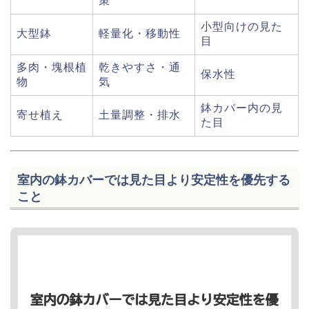
策
小型向けの見た
大型鉢
軽量化・移動性
目
多肉・塊根植
乾きやすさ・通
保水性
物
気
鉢カバー内の見
寄せ植え
土量調整・排水
た目
室内の鉢カバーでは見た目より安定性を優先する
こと