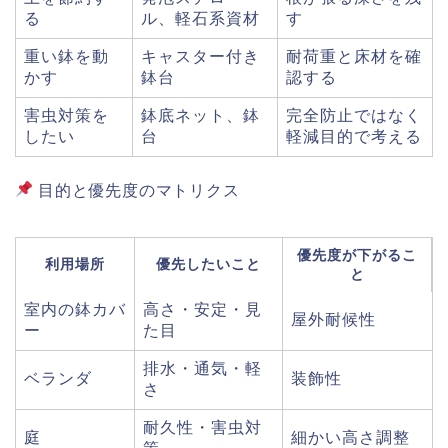
る
ル、軽石系資材
す
重い鉢を動
キャスター付き
耐荷重と床材を確
かす
鉢台
認する
害虫対策を
鉢底ネット、鉢
完全防止ではなく
したい
台
軽減目的で考える
目的と優先度のマトリクス
優先度が下がるこ
利用場所
優先したいこと
と
室内の鉢カバ
高さ・安定・見
屋外耐候性
ー
た目
排水・通気・軽
ベランダ
装飾性
さ
耐久性・害虫対
庭
細かい高さ調整