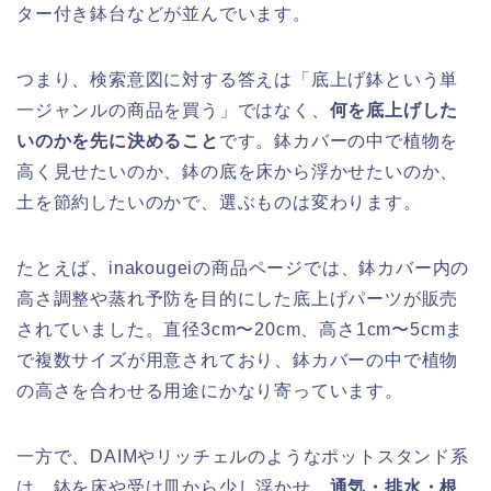
ター付き鉢台などが並んでいます。
つまり、検索意図に対する答えは「底上げ鉢という単
一ジャンルの商品を買う」ではなく、
何を底上げした
いのかを先に決めること
です。鉢カバーの中で植物を
高く見せたいのか、鉢の底を床から浮かせたいのか、
土を節約したいのかで、選ぶものは変わります。
たとえば、inakougeiの商品ページでは、鉢カバー内の
高さ調整や蒸れ予防を目的にした底上げパーツが販売
されていました。直径3cm〜20cm、高さ1cm〜5cmま
で複数サイズが用意されており、鉢カバーの中で植物
の高さを合わせる用途にかなり寄っています。
一方で、DAIMやリッチェルのようなポットスタンド系
は、鉢を床や受け皿から少し浮かせ、
通気・排水・根