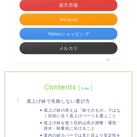
楽天市場
Amazon
Yahooショッピング
メルカリ
ポチップ
Contents
[
]
hide
底上げ鉢で失敗しない選び方
底上げ鉢の答えは「鉢そのもの」ではな
く目的に合う底上げパーツを選ぶこと
底上げ鉢を使う目的は高さ調整・通気・
排水・軽量化に分けること
室内の鉢カバーでは見た目より安定性を