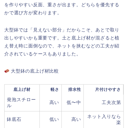
を作りやすい反面、重さが出ます。どちらを優先する
かで選び方が変わります。
大型鉢では「見えない部分」だからこそ、あとで取り
出しやすいかも重要です。土と底上げ材が混ざると植
え替え時に面倒なので、ネットを挟むなどの工夫が紹
介されているケースもありました。
大型鉢の底上げ材比較
底上げ材
軽さ
排水性
片付けやすさ
発泡スチロー
高い
低〜中
工夫次第
ル
ネット入りなら
鉢底石
低い
高い
楽