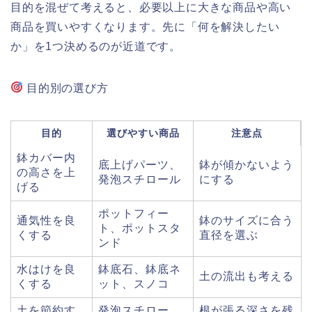
目的を混ぜて考えると、必要以上に大きな商品や高い
商品を買いやすくなります。先に「何を解決したい
か」を1つ決めるのが近道です。
目的別の選び方
目的
選びやすい商品
注意点
鉢カバー内
底上げパーツ、
鉢が傾かないよう
の高さを上
発泡スチロール
にする
げる
ポットフィー
通気性を良
鉢のサイズに合う
ト、ポットスタ
くする
直径を選ぶ
ンド
水はけを良
鉢底石、鉢底ネ
土の流出も考える
くする
ット、スノコ
土を節約す
発泡スチロー
根が張る深さを残