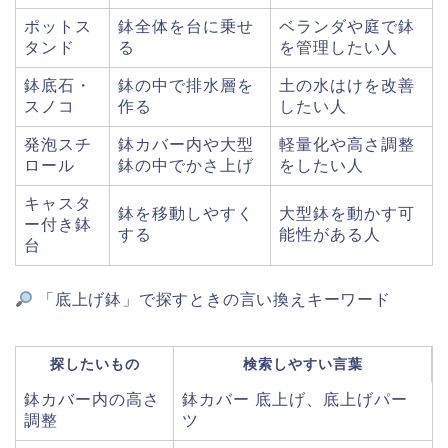
ポットス
鉢全体を台に乗せ
ベランダや庭で鉢
タンド
る
を管理したい人
鉢底石・
鉢の中で排水層を
土の水はけを改善
スノコ
作る
したい人
発泡スチ
鉢カバー内や大型
軽量化や高さ調整
ロール
鉢の中でかさ上げ
をしたい人
キャスタ
鉢を移動しやすく
大型鉢を動かす可
ー付き鉢
する
能性がある人
台
「底上げ鉢」で探すときの言い換えキーワード
探したいもの
検索しやすい言葉
鉢カバー内の高さ
鉢カバー 底上げ、底上げパー
調整
ツ