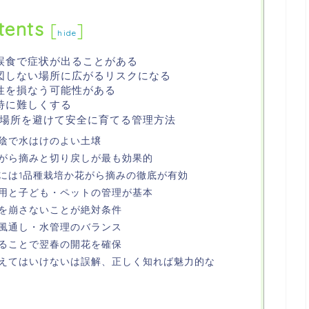
tents
[
]
hide
誤食で症状が出ることがある
図しない場所に広がるリスクになる
性を損なう可能性がある
特に難しくする
場所を避けて安全に育てる管理方法
陰で水はけのよい土壌
がら摘みと切り戻しが最も効果的
には1品種栽培か花がら摘みの徹底が有効
用と子ども・ペットの管理が基本
を崩さないことが絶対条件
風通し・水管理のバランス
ることで翌春の開花を確保
えてはいけないは誤解、正しく知れば魅力的な