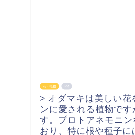
花・植物
PR
> オダマキは美しい
ンに愛される植物です
す。プロトアネモニン
おり、特に根や種子に