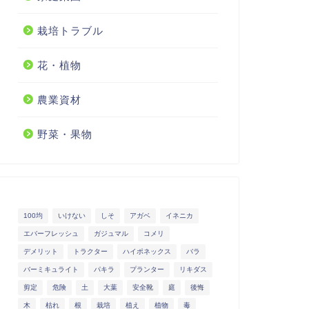
栽培トラブル
花・植物
農業資材
野菜・果物
100均
いけない
しそ
アガベ
イネニカ
エバーフレッシュ
ガジュマル
コメリ
デメリット
トラクター
ハイポネックス
バラ
バーミキュライト
パキラ
プランター
リキダス
剪定
危険
土
大葉
安全靴
庭
後悔
木
枯れ
根
栽培
植え
植物
毒