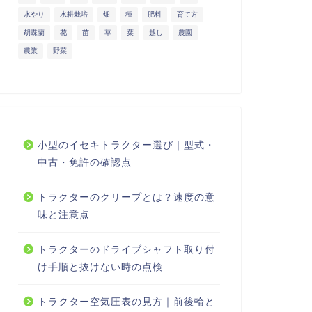
水やり
水耕栽培
畑
種
肥料
育て方
胡蝶蘭
花
苗
草
葉
越し
農園
農業
野菜
小型のイセキトラクター選び｜型式・
中古・免許の確認点
トラクターのクリープとは？速度の意
味と注意点
トラクターのドライブシャフト取り付
け手順と抜けない時の点検
トラクター空気圧表の見方｜前後輪と