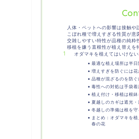
Con
人体・ペットへの影響は接触や
こぼれ種で増えすぎる性質が意
交雑しやすい特性が品種の純粋
移植を嫌う直根性が植え替えを
オダマキを植えてはいけない
最適な植え場所は半日
増えすぎを防ぐには花
品種が混ざるのを防ぐ
毒性への対処は手袋着
植え付け・移植は根鉢
夏越しのカギは遮光・
冬越しの準備は根を守
まとめ：オダマキを植
春の花